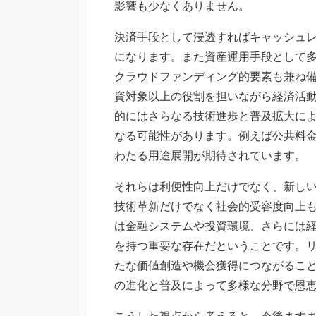
影響も少なくありません。
決済手段として浸透すればキャッシュ
になります。また資産運用手段として
クラウドファンディング的要素も兼ね
資対象以上の役割を担いながら経済活
的にはさらなる技術進歩と普及拡大に
なる可能性があります。例えば公共料
わたる用途展開が期待されています。
それらは利便性向上だけでなく、新し
技術革新だけでなく社会的受容度向上
は金融システムや投資環境、さらには
を持つ重要な存在だということです。
たな価値創造や機会獲得につながるこ
の進化と普及によって多様な分野で恩
こうした視点から考えると、今後ます