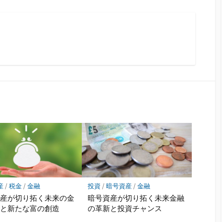
産
/
税金
/
金融
投資
/
暗号資産
/
金融
資産が切り拓く未来の金
暗号資産が切り拓く未来金融
命と新たな富の創造
の革新と投資チャンス