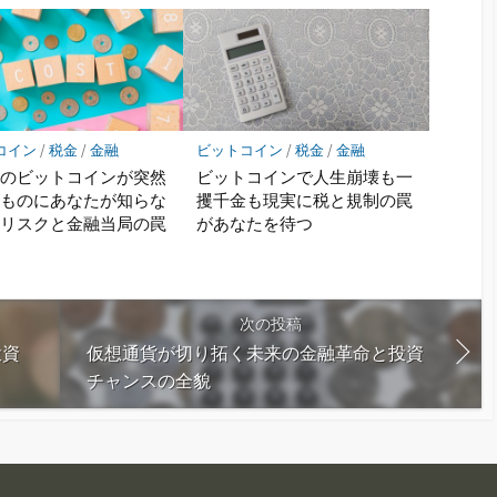
コイン
/
税金
/
金融
ビットコイン
/
税金
/
金融
たのビットコインが突然
ビットコインで人生崩壊も一
のものにあなたが知らな
攫千金も現実に税と規制の罠
金リスクと金融当局の罠
があなたを待つ
次の投稿
投資
仮想通貨が切り拓く未来の金融革命と投資
チャンスの全貌