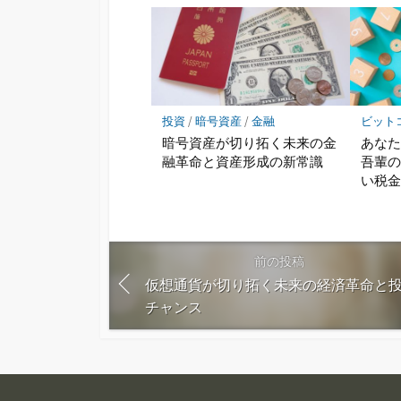
投資
/
暗号資産
/
金融
ビット
暗号資産が切り拓く未来の金
あな
融革命と資産形成の新常識
吾輩
い税
前の投稿
仮想通貨が切り拓く未来の経済革命と
チャンス