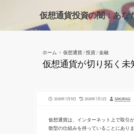
コ
ン
仮想通貨投資の闇：あなた
テ
ン
ツ
へ
ス
ホーム
>
仮想通貨
/
投資
/
金融
キ
仮想通貨が切り拓く未
ッ
プ
公
最
投
2026年7月9日
2026年7月1日
SAKURAGI
開
終
稿
日
更
者
新
仮想通貨は、インターネット上で取引
日
散型の仕組みを持っていることにあり