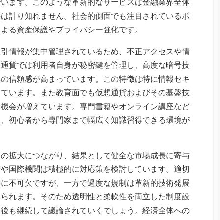
でいます。このような革新的なサービスは金融業界全体
果は計り知れません。社会的側面でも注目されているポ
による資産保護やプライバシー強化です。
取引情報が集中管理されているため、不正アクセスや情
想通貨では利用者自身が秘密鍵を管理し、高度な暗号技
への信頼感が高まっています。この特徴は特に情報セキ
しています。また教育面でも仮想通貨およびその基盤技
ぶ機会が増えています。専門書籍やオンライン講座など
り、初心者から専門家まで幅広く知識習得できる環境が
層の拡大につながり、結果として健全な市場成長に寄与
府や国際機関は積極的に対応策を検討しています。適切
護に不可欠ですが、一方で過度な規制は革新的技術発展
められます。そのため透明性と柔軟性を両立した制度設
今後も継続して議論されていくでしょう。経済全体への