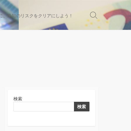
に、未知のリスクをクリアにしよう！
検
索
切
り
替
え
検索
検索