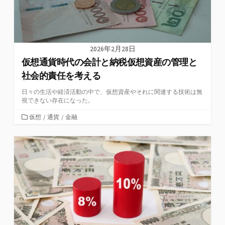
2026年2月28日
仮想通貨時代の会計と納税仮想資産の管理と
社会的責任を考える
日々の生活や経済活動の中で、仮想資産やそれに関連する技術は無
視できない存在になった。
カ
仮想
/
通貨
/
金融
テ
ゴ
リ
ー