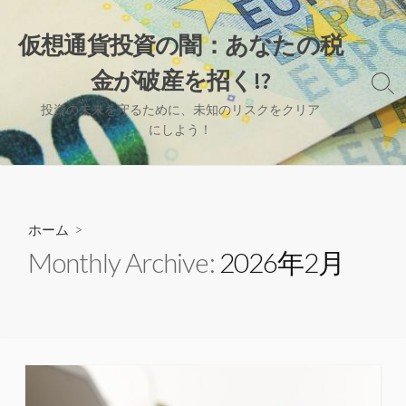
コ
ン
仮想通貨投資の闇：あなたの税
テ
金が破産を招く!?
ン
検
ツ
索
投資の未来を守るために、未知のリスクをクリア
へ
切
にしよう！
り
ス
替
キ
え
ッ
プ
ホーム
>
Monthly Archive:
2026年2月