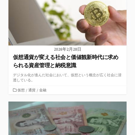
2026年2月28日
仮想通貨が変える社会と価値観新時代に求め
られる資産管理と納税意識
デジタル化が進んだ社会において、仮想という概念が広く社会に浸
透している。
カ
仮想
/
通貨
/
金融
テ
ゴ
リ
ー