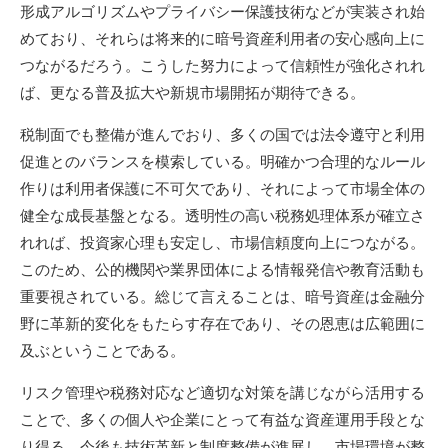
形成アルゴリズムやプライバシー保護技術などが実装され始
めており、それらは将来的に暗号資産利用者の安心感向上に
つながるだろう。こうした努力によって信頼性が強化されれ
ば、更なる普及拡大や新規市場開拓が期待できる。
税制面でも整備が進んでおり、多くの国では法令遵守と利用
促進とのバランスを模索している。明確かつ合理的なルール
作りは利用者保護に不可欠であり、それによって市場全体の
健全な成長基盤となる。透明性の高い税務処理体系が確立さ
れれば、投資家心理も安定し、市場信頼度向上につながる。
このため、公的機関や業界団体による情報発信や教育活動も
重要視されている。総じて言えることは、暗号資産は金融分
野に革新的変化をもたらす存在であり、その恩恵は広範囲に
及ぶということである。
リスク管理や税務対応など適切な対策を講じながら活用する
ことで、多くの個人や企業にとって有益な資産運用手段とな
り得る。今後も技術革新と制度整備が進展し、市場環境が整