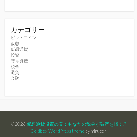
カテゴリー
ビットコイン
仮想
仮想通貨
投資
暗号資産
税金
通貨
金融
©2026
仮想通貨投資の闇：あなたの税金が破産を招く!?
Coldbox WordPress theme
by mirucon