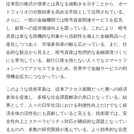
従来型の株式や債券とは異なる値動きを示すことから、ポー
トフォリオの分散効果を高める手段として活用されている。
さらに、一部の金融機関では暗号資産関連サービスを拡充
し、顧客への提供価値向上を図っている。これにより、暗号
資産は単なる投機的な対象から信頼性を備えた金融商品へと
進化しつつあり、市場参加者の幅も広がっている。また、社
会的な観点から見ると、暗号資産は包摂的な金融環境づくり
にも寄与している。銀行口座を持たない人々でもスマートフ
ォン一つでアクセスできるため、世界中で金融サービスの利
用機会拡大につながっている。
このような技術革新は、従来アクセス困難だった層への経済
参加を促進し、多様な社会課題解決の糸口となっている。結
果として、人々の日常生活における利便性向上だけでなく経
済全体の活性化にも貢献していると言える。技術面では、安
全性向上とスケーラビリティ対応が継続的な課題となってい
るものの、多数の研究開発が進んでいる。より効率的な合意