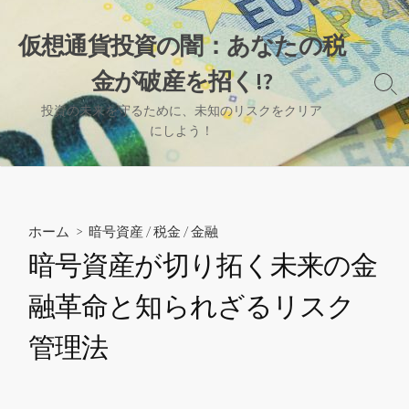
コ
ン
仮想通貨投資の闇：あなたの税
テ
金が破産を招く!?
ン
検
ツ
索
投資の未来を守るために、未知のリスクをクリア
へ
切
にしよう！
り
ス
替
キ
え
ッ
プ
ホーム
>
暗号資産
/
税金
/
金融
暗号資産が切り拓く未来の金
融革命と知られざるリスク
管理法