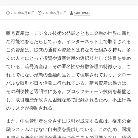
公
最
投
2026年6月18日
2026年5月26日
SAKURAGI
開
終
稿
日
更
者
新
暗号資産は、デジタル技術の発展とともに金融の世界に新た
日
な可能性をもたらしている。
インターネット上で取引される
この資産は、従来の通貨や資産とは異なる仕組みを持ち、多
くの人々にとって投資や資産運用の選択肢として注目を集め
ている。暗号資産は、その匿名性や分散管理の特徴から、こ
れまでにない形態の金融商品として理解されており、グロー
バルな取引が日々活発に行われている。暗号資産の魅力は、
その利便性と透明性にある。ブロックチェーン技術を基盤と
し、取引履歴が改ざん困難な形で記録されるため、不正行為
のリスクが抑制される。
また、中央管理者を介さずに取引が成立する点は、従来の金
融システムにはない自由度を提供している。このため、国境
を越えた送金や決済が迅速かつ低コストで可能となり、経済