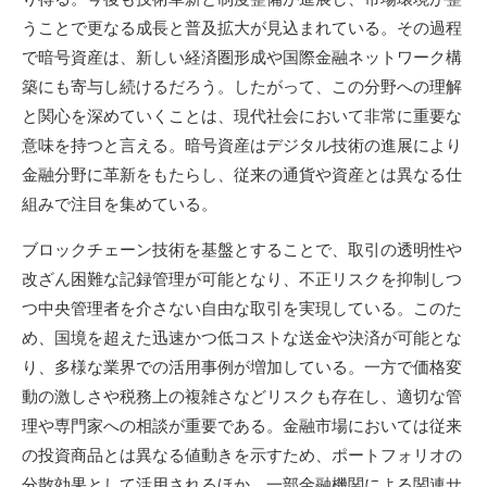
うことで更なる成長と普及拡大が見込まれている。その過程
で暗号資産は、新しい経済圏形成や国際金融ネットワーク構
築にも寄与し続けるだろう。したがって、この分野への理解
と関心を深めていくことは、現代社会において非常に重要な
意味を持つと言える。暗号資産はデジタル技術の進展により
金融分野に革新をもたらし、従来の通貨や資産とは異なる仕
組みで注目を集めている。
ブロックチェーン技術を基盤とすることで、取引の透明性や
改ざん困難な記録管理が可能となり、不正リスクを抑制しつ
つ中央管理者を介さない自由な取引を実現している。このた
め、国境を超えた迅速かつ低コストな送金や決済が可能とな
り、多様な業界での活用事例が増加している。一方で価格変
動の激しさや税務上の複雑さなどリスクも存在し、適切な管
理や専門家への相談が重要である。金融市場においては従来
の投資商品とは異なる値動きを示すため、ポートフォリオの
分散効果として活用されるほか、一部金融機関による関連サ