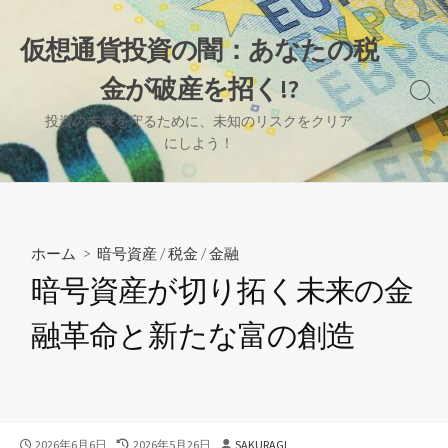
コ
ン
仮想通貨投資の闇：あなたの税
テ
金が破産を招く!?
ン
検
ツ
索
投資の未来を守るために、未知のリスクをクリア
へ
切
にしよう！
り
ス
替
キ
え
ッ
プ
ホーム
>
暗号資産
/
税金
/
金融
暗号資産が切り拓く未来の金
融革命と新たな富の創造
公
最
投
2026年6月6日
2026年5月26日
SAKURAGI