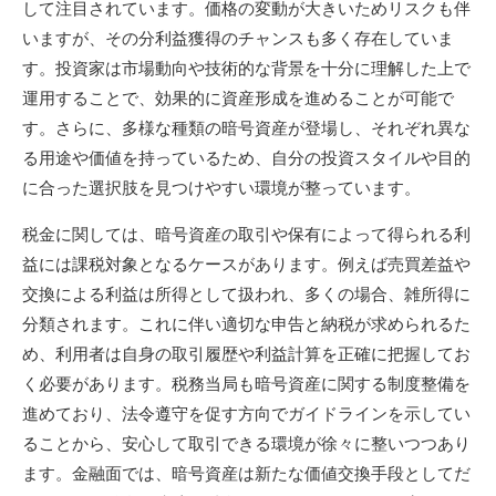
して注目されています。価格の変動が大きいためリスクも伴
いますが、その分利益獲得のチャンスも多く存在していま
す。投資家は市場動向や技術的な背景を十分に理解した上で
運用することで、効果的に資産形成を進めることが可能で
す。さらに、多様な種類の暗号資産が登場し、それぞれ異な
る用途や価値を持っているため、自分の投資スタイルや目的
に合った選択肢を見つけやすい環境が整っています。
税金に関しては、暗号資産の取引や保有によって得られる利
益には課税対象となるケースがあります。例えば売買差益や
交換による利益は所得として扱われ、多くの場合、雑所得に
分類されます。これに伴い適切な申告と納税が求められるた
め、利用者は自身の取引履歴や利益計算を正確に把握してお
く必要があります。税務当局も暗号資産に関する制度整備を
進めており、法令遵守を促す方向でガイドラインを示してい
ることから、安心して取引できる環境が徐々に整いつつあり
ます。金融面では、暗号資産は新たな価値交換手段としてだ