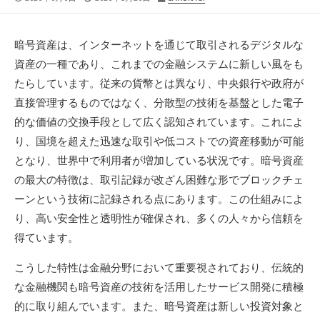
開
終
稿
日
更
者
新
暗号資産は、インターネットを通じて取引されるデジタルな
日
資産の一種であり、これまでの金融システムに新しい風をも
たらしています。
従来の貨幣とは異なり、中央銀行や政府が
直接管理するものではなく、分散型の技術を基盤とした電子
的な価値の交換手段として広く認知されています。これによ
り、国境を超えた迅速な取引や低コストでの資産移動が可能
となり、世界中で利用者が増加している状況です。暗号資産
の最大の特徴は、取引記録が改ざん困難な形でブロックチェ
ーンという技術に記録される点にあります。この仕組みによ
り、高い安全性と透明性が確保され、多くの人々から信頼を
得ています。
こうした特性は金融分野において重要視されており、伝統的
な金融機関も暗号資産の技術を活用したサービス開発に積極
的に取り組んでいます。また、暗号資産は新しい投資対象と