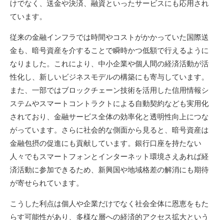
けでなく、送金や決済、融資といったサービスにも応用され
ています。
従来の金融インフラでは時間やコストがかかっていた国際送
金も、暗号資産を介することで瞬時かつ低額で行えるように
なりました。これにより、中小企業や個人間の経済活動が活
性化し、新しいビジネスモデルの構築にも寄与しています。
また、一部ではブロックチェーン技術を活用した信用情報シ
ステムやスマートコントラクトによる自動契約なども実用化
されており、金融サービス全体の効率化と透明性向上につな
がっています。さらに社会的な側面から見ると、暗号資産は
金融包摂の促進にも貢献しています。銀行口座を持たない
人々でもスマートフォンとインターネット環境さえあれば経
済活動に参加できるため、新興国や地域格差の解消にも期待
が寄せられています。
こうした利点は個人や企業だけでなく社会全体に恩恵をもた
らす可能性があり、多様な層への経済的アクセス拡大という