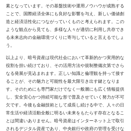
素となっています。その基盤技術や運用ノウハウが成熟する
ことで、国際経済全体にも良好な影響を与え、新しい価値創
造と経済活性化につながっていくものと考えられます。この
ような観点から見ても、多様な人々が適切に利用し共存でき
る未来志向の金融環境づくりに寄与していると言えるでしょ
う。
以上より、暗号資産は現代社会において革新的かつ実用的な
役割を担い続けており、その活用方法や規制整備次第でさら
なる発展が見込まれます。正しい知識と倫理観を持って接す
ることが、その魅力と可能性を最大限引き出す鍵となりま
す。そのためにも専門家だけでなく一般層にも広く情報提供
し、安全安心かつ持続可能な形で普及させていく努力が不可
欠です。今後も金融技術として成長し続ける中で、人々の日
常生活や経済活動全般に明るい未来をもたらす存在となるこ
とは間違いありません。暗号資産はインターネット上で取引
されるデジタル資産であり、中央銀行や政府の管理を受けな