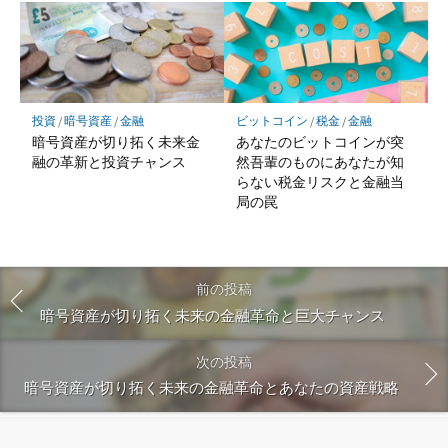
投資
/
暗号資産
/
金融
ビットコイン
/
税金
/
金融
暗号資産が切り拓く未来金
あなたのビットコインが突
融の革新と投資チャンス
然吾輩のものにあなたが知
らない税金リスクと金融当
局の罠
前の投稿
暗号資産が切り拓く未来の金融革命と巨大チャンス
次の投稿
暗号資産が切り拓く未来の金融革命とあなたの資産戦略