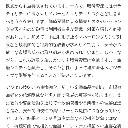
観点からも重要視されています。一方で、暗号資産にはボラ
ティリティの高さやサイバーセキュリティリスクなど注意す
べき点も存在します。価値変動による損失リスクやハッキン
グ被害からの防御策は利用者自身が意識し対策を講じる必要
があります。加えて、不正利用防止やマネーロンダリング対
策など規制面でも継続的な改善が求められており、安全かつ
健全な市場形成への取り組みが進められています。しかしな
がら、これら課題を踏まえつつも暗号資産は今後ますます金
融システムと融合し、その革新性によって経済全体へポジテ
ィブな影響を与えることが期待されています。
デジタル技術との連携強化、新しい金融商品の創出、市場参
加者間の信頼醸成など多方面で発展の可能性があります。ま
た教育や啓蒙活動を通じて一般消費者や事業者への理解促進
も進み、安全で利便性の高いサービス提供につながっていく
でしょう。結果として暗号資産は単なる投機的対象ではな
く、持続可能で包括的な金融エコシステム構築への重要な要