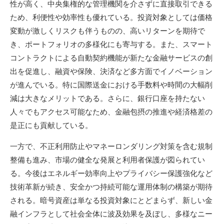
性が高く、中央集権的な管理機関を介さずに直接取引できる
ため、利便性や効率性も優れている。投資対象としては価格
変動が激しくリスクも伴うものの、高いリターンを期待で
き、ポートフォリオの多様化にも寄与する。また、スマート
コントラクトによる自動契約機能が新たな金融サービスの創
出を促進し、融資や保険、決済など多方面でイノベーション
が進んでいる。特に国際送金における手数料や時間の大幅削
減は大きなメリットである。さらに、銀行口座を持たない
人々でもアクセス可能なため、金融包摂の推進や経済格差の
是正にも貢献している。
一方で、不正利用防止やマネーロンダリング対策を含む規制
整備も進み、市場の健全な発展と利用者保護が図られてい
る。今後はエネルギー効率向上やプライバシー保護強化など
技術革新が続き、安全かつ持続可能な運用体制の構築が期待
される。暗号資産は単なる投資対象にとどまらず、新しい金
融インフラとして社会全体に波及効果を及ぼし、多様なニー