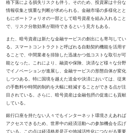
格下落による損失リスクも伴う。そのため、投資家は十分な
情報収集と慎重な判断が求められる。金融市場の多様化とと
もにポートフォリオの一部として暗号資産を組み入れること
で、リスク分散効果が期待できるという見方もある。
また、暗号資産は新たな金融サービスの創出にも寄与してい
る。スマートコントラクトと呼ばれる自動契約機能を活用す
ることで、中間業者を排除した迅速かつ低コストな取引が可
能となった。これにより、融資や保険、決済など様々な分野
でイノベーションが進展し、金融サービスの形態自体が変化
しつつある。特に国境を越えた送金や決済においては、従来
の手数料や時間的制約を大幅に軽減することができる点が注
目されている。さらに、暗号資産は金融包摂の促進にも貢献
している。
銀行口座を持たない人々でもインターネット環境さえあれば
アクセスできるため、世界中の経済活動への参加機会を広げ
ている。この点は経済格差是正や地域活性化につながる重要