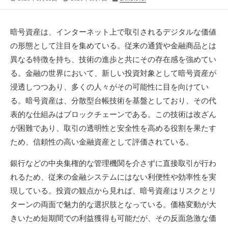
開
終
稿
日
更
者
新
暗号資産は、インターネット上で取引されるデジタルな価値
日
の形態として注目を集めている。
従来の通貨や金融商品とは
異なる特徴を持ち、技術の進歩と共にその存在感を強めてい
る。金融の世界において、新しい投資対象として暗号資産が
浸透しつつあり、多くの人々がその可能性に目を向けてい
る。暗号資産は、分散型台帳技術を基盤としており、その代
表的な仕組みはブロックチェーンである。この技術は改ざん
が困難であり、取引の透明性と安全性を高める役割を果たす
ため、信頼性の高い金融資産として評価されている。
銀行などの中央集権的な管理機関を介さずに直接取引が行わ
れるため、従来の金融システムにはない利便性や効率性を実
現している。投資の観点から見れば、暗号資産はリスクとリ
ターンの両面で魅力的な選択肢となっている。価格変動が大
きいため短期間での利益獲得も可能だが、その反面急激な価