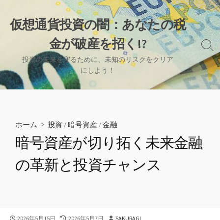
コ
ン
仮想通貨投資の闇：あなたの税
テ
金が破産を招く!?
ン
検
ツ
索
投資の未来を守るために、未知のリスクをクリア
へ
切
にしよう！
り
ス
替
キ
え
ッ
プ
ホーム
>
投資
/
暗号資産
/
金融
暗号資産が切り拓く未来金融
の革新と投資チャンス
公
最
投
2026年5月15日
2026年5月7日
SAKURAGI