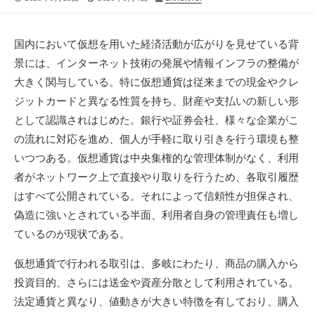
開
終
稿
日
更
者
新
国内において仮想を用いた経済活動が広がりを見せている背
日
景には、インターネット技術の発展や情報インフラの整備が
大きく関与している。
特に仮想通貨は従来までの現金やクレ
ジットカードと異なる性質を持ち、財産や支払いの新しい形
として認識されはじめた。銀行や証券会社、様々な企業がこ
の流れに対応を進め、個人が手軽に取り引きを行う環境も整
いつつある。仮想通貨は中央集権的な管理体制がなく、利用
者がネットワーク上で直接やり取りを行うため、各取引履歴
はすべて公開されている。それによって信頼性が担保され、
偽造に強いとされている半面、利用者自身の管理責任も増し
ているのが現状である。
仮想通貨で行われる取引は、多岐にわたり、商品の購入から
投資目的、さらには送金や資産分散として利用されている。
法定通貨と異なり、値動きが大きい特徴を有しており、購入