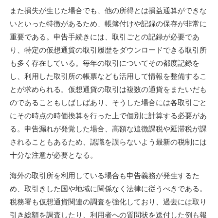
また損失が生じた場合でも、他の所得とは損益通算ができな
いといった特徴があるため、帳簿付けや記録の保存が非常に
重要である。申告手続きには、取引ごとの記録が必要であ
り、特定の仮想通貨の取引履歴をダウンロードできる取引所
も多く存在している。毎年の取引についてその都度記録を
し、利用した取引所の帳票なども活用して情報を整備するこ
とが求められる。仮想通貨の取引は複数の通貨をまたいだも
のであることもしばしばあり、そうした場合には各取引ごと
にその時点の時価換算を行った上で個別に計算する必要があ
る。申告漏れが発覚した場合、高額な追徴課税や延滞税が課
されることもあるため、認識を誤らないよう最新の税制には
十分な注意が必要となる。
海外の取引所を利用している場合も申告義務が発生するた
め、取引きした国や地域に関係なく法律に従うべきである。
税務署も仮想通貨関連の調査を強化しており、過去には取り
引き総額を調査したり、利用者への質問状を送付した例も報