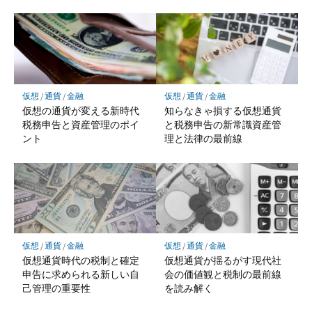
仮想
/
通貨
/
金融
仮想
/
通貨
/
金融
仮想の通貨が変える新時代
知らなきゃ損する仮想通貨
税務申告と資産管理のポイ
と税務申告の新常識資産管
ント
理と法律の最前線
仮想
/
通貨
/
金融
仮想
/
通貨
/
金融
仮想通貨時代の税制と確定
仮想通貨が揺るがす現代社
申告に求められる新しい自
会の価値観と税制の最前線
己管理の重要性
を読み解く