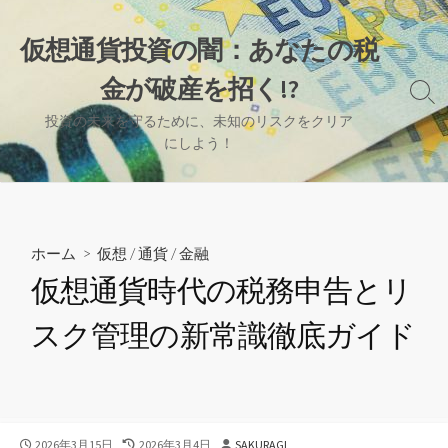
コ
ン
仮想通貨投資の闇：あなたの税
テ
金が破産を招く!?
ン
検
ツ
索
投資の未来を守るために、未知のリスクをクリア
へ
切
にしよう！
り
ス
替
キ
え
ッ
プ
ホーム
>
仮想
/
通貨
/
金融
仮想通貨時代の税務申告とリ
スク管理の新常識徹底ガイド
公
最
投
2026年3月15日
2026年3月4日
SAKURAGI