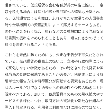
道されている。仮想通貨を含む各種所得の申告に際し、一定
額を超える場合には個別相談や専門家への確認も推奨され
る。仮想通貨による利益は、忘れがちだが空港での入国審査
時や金融機関での資産証明によって露見するケースもある。
国外へ送金を行う場合、銀行などの金融機関により詳細な証
明書類の提出を求められることもあり、過去にさかのぼって
取引を調査されることさえある。
これらを未然に防ぐためにも、公正な申告が不可欠だとされ
ている。仮想通貨の税務上の扱いは、立法や行政指導によっ
て変化しやすい特徴があるため、その時どきの公式発表や国
税当局の見解に敏感であることが必要だ。税制改正により取
引単位の報告方法や所得区分が変動する要素もあるため、現
状のルールだけでなく過去からの連続性や今後の動きにも注
視すべきである。加えて、仮想通貨そのものの規模拡大やサ
ービスの多様化につれ、取引方法の複雑化や新たな仕組みの
導入も想定される。利用者は利便性だけに頼るのではなく、