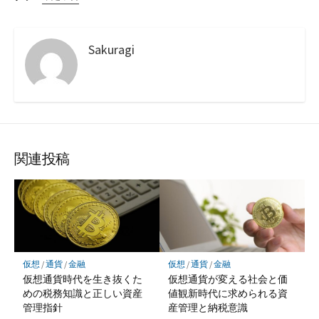
Sakuragi
関連投稿
仮想
/
通貨
/
金融
仮想
/
通貨
/
金融
仮想通貨時代を生き抜くた
仮想通貨が変える社会と価
めの税務知識と正しい資産
値観新時代に求められる資
管理指針
産管理と納税意識