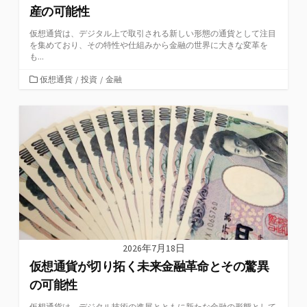
産の可能性
仮想通貨は、デジタル上で取引される新しい形態の通貨として注目
を集めており、その特性や仕組みから金融の世界に大きな変革を
も...
カ
仮想通貨
/
投資
/
金融
テ
ゴ
リ
ー
2026年7月18日
仮想通貨が切り拓く未来金融革命とその驚異
の可能性
仮想通貨は、デジタル技術の進展とともに新たな金融の形態として