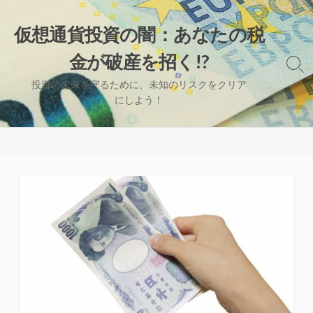
コ
ン
仮想通貨投資の闇：あなたの税
テ
金が破産を招く!?
ン
検
ツ
索
投資の未来を守るために、未知のリスクをクリア
へ
切
にしよう！
り
ス
替
キ
え
ッ
プ