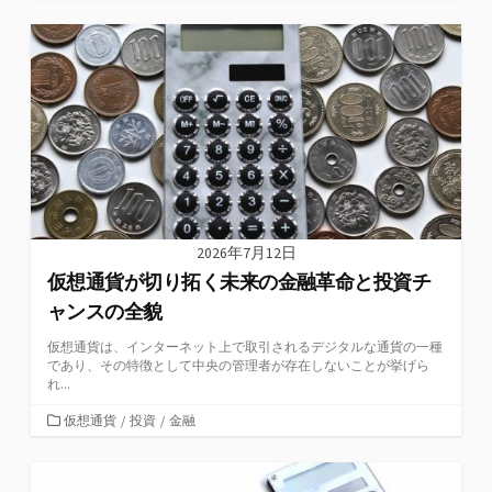
テ
ゴ
リ
ー
2026年7月12日
仮想通貨が切り拓く未来の金融革命と投資チ
ャンスの全貌
仮想通貨は、インターネット上で取引されるデジタルな通貨の一種
であり、その特徴として中央の管理者が存在しないことが挙げら
れ...
カ
仮想通貨
/
投資
/
金融
テ
ゴ
リ