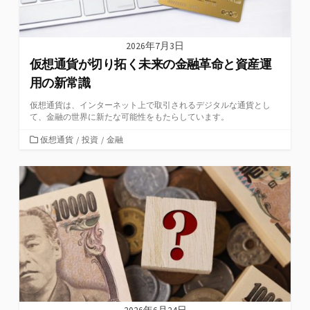
2026年7月3日
仮想通貨が切り拓く未来の金融革命と資産運
用の新常識
仮想通貨は、インターネット上で取引されるデジタルな通貨とし
て、金融の世界に新たな可能性をもたらしています。
カ
仮想通貨
/
投資
/
金融
テ
ゴ
リ
ー