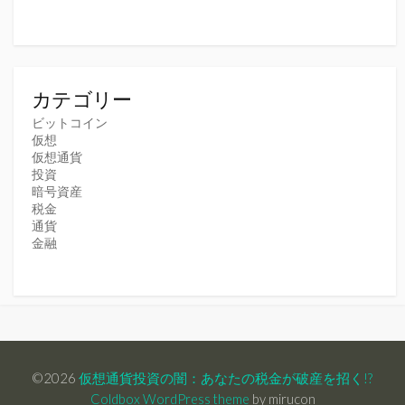
カテゴリー
ビットコイン
仮想
仮想通貨
投資
暗号資産
税金
通貨
金融
©2026
仮想通貨投資の闇：あなたの税金が破産を招く!?
Coldbox WordPress theme
by mirucon