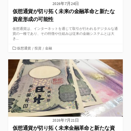
2026年7月24日
仮想通貨が切り拓く未来の金融革命と新たな
資産形成の可能性
仮想通貨は、インターネットを通じて取引が行われるデジタルな通
貨の一種であり、その特徴や仕組みは従来の金融システムとは大
き...
カ
仮想通貨
/
投資
/
金融
テ
ゴ
リ
ー
2026年7月21日
仮想通貨が切り拓く未来金融革命と新たな資