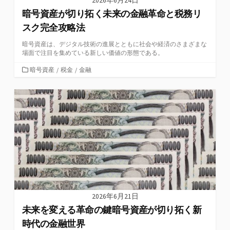
2026年6月24日
暗号資産が切り拓く未来の金融革命と税務リ
スク完全攻略法
暗号資産は、デジタル技術の進展とともに社会や経済のさまざまな
場面で注目を集めている新しい価値の形態である。
カ
暗号資産
/
税金
/
金融
テ
ゴ
リ
ー
2026年6月21日
未来を変える革命の鍵暗号資産が切り拓く新
時代の金融世界