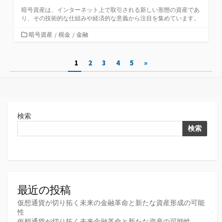
暗号資産は、インターネット上で取引される新しい形態の資産であ
り、その技術的な仕組みや経済的な意義から注目を集めています。
カ
暗号資産
/
税金
/
金融
テ
ゴ
投
1
2
3
4
5
»
リ
ー
稿
の
ペ
検索
ー
検索
ジ
送
り
最近の投稿
仮想通貨が切り拓く未来の金融革命と新たな資産形成の可能
性
仮想通貨が切り拓く未来金融革命と新たな資産の可能性