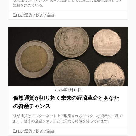
注目を集めている。
カ
仮想通貨
/
投資
/
金融
テ
ゴ
リ
ー
2026年7月15日
仮想通貨が切り拓く未来の経済革命とあなた
の資産チャンス
仮想通貨はインターネット上で取引されるデジタルな資産の一種で
あり、従来の金融システムとは異なる特徴を持っています。
カ
仮想通貨
/
投資
/
金融