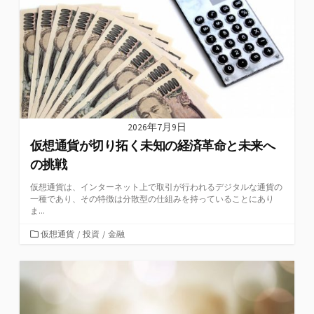
ー
2026年7月9日
仮想通貨が切り拓く未知の経済革命と未来へ
の挑戦
仮想通貨は、インターネット上で取引が行われるデジタルな通貨の
一種であり、その特徴は分散型の仕組みを持っていることにあり
ま...
カ
仮想通貨
/
投資
/
金融
テ
ゴ
リ
ー